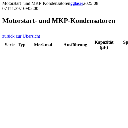
Motorstart- und MKP-Kondensatoren
gglaser
2025-08-
07T11:39:16+02:00
Motorstart- und MKP-Kondensatoren
zurück zur Übersicht
Kapazität
S
Serie
Typ
Merkmal
Ausführung
(µF)