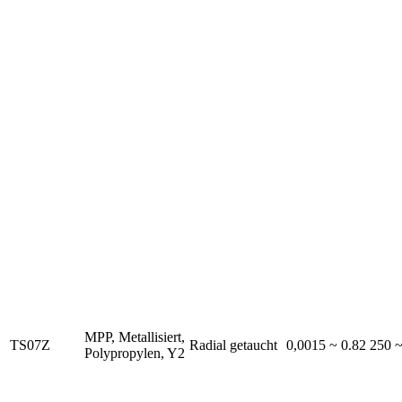
MPP, Metallisiert,
TS07Z
Radial getaucht
0,0015 ~ 0.82
250 
Polypropylen, Y2