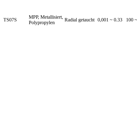
MPP, Metallisiert,
TS07S
Radial getaucht
0,001 ~ 0.33
100 
Polypropylen