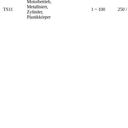
Motorbetrieb,
Metallisiert,
TS11
1 ~ 100
250 
Zylinder,
Plastikkörper