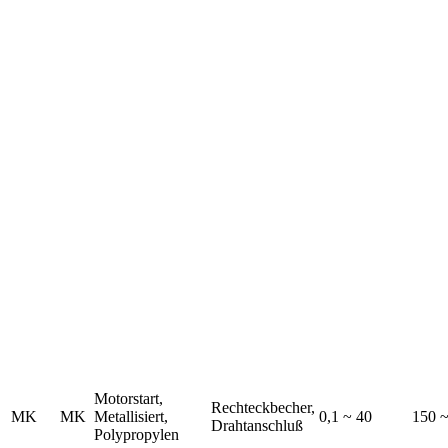
Motorstart,
Rechteckbecher,
MK
MK
Metallisiert,
0,1 ~ 40
150 
Drahtanschluß
Polypropylen