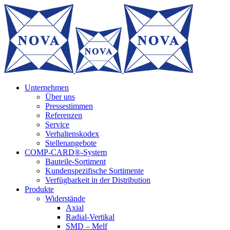
Zum
Inhalt
springen
Unternehmen
Über uns
Pressestimmen
Referenzen
Service
Verhaltenskodex
Stellenangebote
COMP-CARD®-System
Bauteile-Sortiment
Kundenspezifische Sortimente
Verfügbarkeit in der Distribution
Produkte
Widerstände
Axial
Radial-Vertikal
SMD – Melf