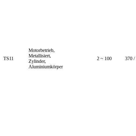
Motorbetrieb,
Metallisiert,
TS11
2 ~ 100
370 
Zylinder,
Aluminiumkörper