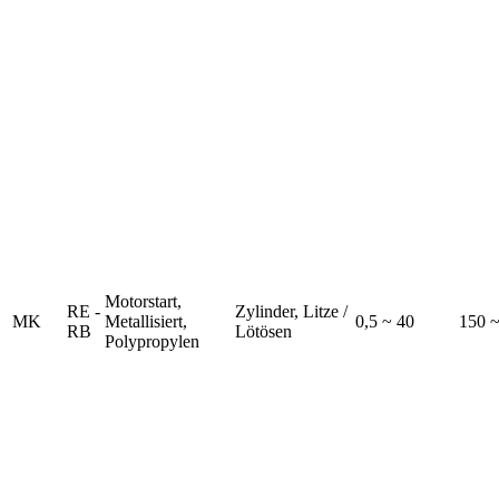
Motorstart,
RE -
Zylinder, Litze /
MK
Metallisiert,
0,5 ~ 40
150 
RB
Lötösen
Polypropylen