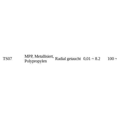
MPP, Metallisiert,
TS07
Radial getaucht
0,01 ~ 8.2
100 
Polypropylen