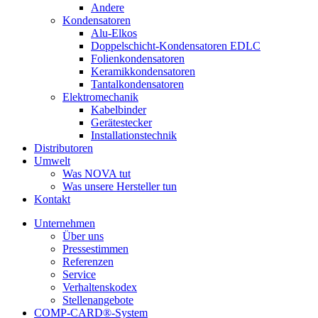
Andere
Kondensatoren
Alu-Elkos
Doppelschicht-Kondensatoren EDLC
Folienkondensatoren
Keramikkondensatoren
Tantalkondensatoren
Elektromechanik
Kabelbinder
Gerätestecker
Installationstechnik
Distributoren
Umwelt
Was NOVA tut
Was unsere Hersteller tun
Kontakt
Unternehmen
Über uns
Pressestimmen
Referenzen
Service
Verhaltenskodex
Stellenangebote
COMP-CARD®-System