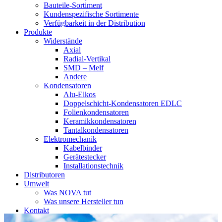
Bauteile-Sortiment
Kundenspezifische Sortimente
Verfügbarkeit in der Distribution
Produkte
Widerstände
Axial
Radial-Vertikal
SMD – Melf
Andere
Kondensatoren
Alu-Elkos
Doppelschicht-Kondensatoren EDLC
Folienkondensatoren
Keramikkondensatoren
Tantalkondensatoren
Elektromechanik
Kabelbinder
Gerätestecker
Installationstechnik
Distributoren
Umwelt
Was NOVA tut
Was unsere Hersteller tun
Kontakt