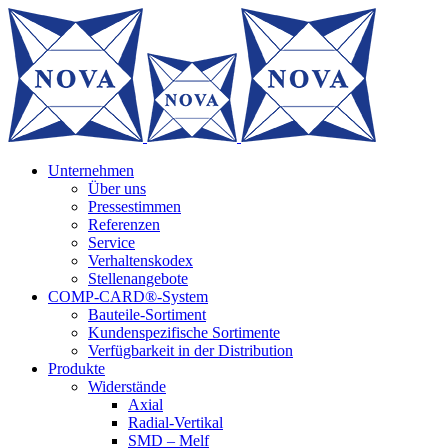
Zum
Inhalt
springen
Unternehmen
Über uns
Pressestimmen
Referenzen
Service
Verhaltenskodex
Stellenangebote
COMP-CARD®-System
Bauteile-Sortiment
Kundenspezifische Sortimente
Verfügbarkeit in der Distribution
Produkte
Widerstände
Axial
Radial-Vertikal
SMD – Melf