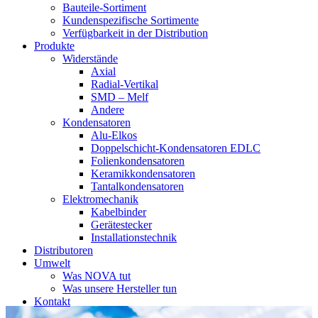
Bauteile-Sortiment
Kundenspezifische Sortimente
Verfügbarkeit in der Distribution
Produkte
Widerstände
Axial
Radial-Vertikal
SMD – Melf
Andere
Kondensatoren
Alu-Elkos
Doppelschicht-Kondensatoren EDLC
Folienkondensatoren
Keramikkondensatoren
Tantalkondensatoren
Elektromechanik
Kabelbinder
Gerätestecker
Installationstechnik
Distributoren
Umwelt
Was NOVA tut
Was unsere Hersteller tun
Kontakt