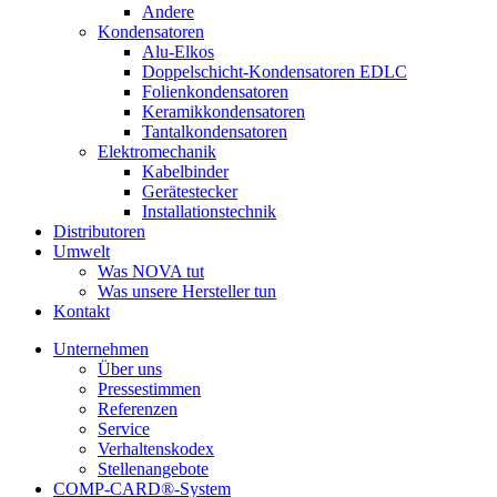
Andere
Kondensatoren
Alu-Elkos
Doppelschicht-Kondensatoren EDLC
Folienkondensatoren
Keramikkondensatoren
Tantalkondensatoren
Elektromechanik
Kabelbinder
Gerätestecker
Installationstechnik
Distributoren
Umwelt
Was NOVA tut
Was unsere Hersteller tun
Kontakt
Unternehmen
Über uns
Pressestimmen
Referenzen
Service
Verhaltenskodex
Stellenangebote
COMP-CARD®-System